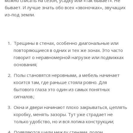
можно списать на сезон, усадку или «так бывает». Не
бывает. И лучше знать обо всех «звоночках», звучащих
из-под земли.
Трещины в стенах, особенно диагональные или
повторяющиеся в одних и тех же зонах. Это часто
говорит о неравномерной нагрузке или подвижках
основания;
Полы становятся неровными, а мебель начинает
косится там, где раньше стояла ровно. Для
бытового глаза это один из самых понятных
сигналов.;
Окна и двери начинают плохо закрываться, цеплять
коробку, менять зазоры. Тут уже страдает не
только удобство, но и вся логика конструкции;
Появляются щели между стенами, полом,