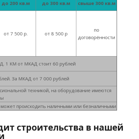
до 200 кв.м
до 300 кв.м
свыше 300 кв.м
по
от 7 500 р.
от 8 500 р
договорённости
Д. 1 КМ от МКАД стоит 60 рублей
лей. За МКАД от 7 000 рублей
есиональной техникой, на оборудование имеются
ты
та может происходить наличными или безналичными
дит строительства в нашей
и