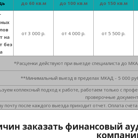
дь
до 60 кв.м
до 100 кв.м
до 150 кв.м
т
нных
лов
от 3 000 р.
от 4 000 р.
от 5 500 р.
т на
т без
а
*Расценки действуют при выезде специалиста до МКА
**Минимальный выезд в пределах МКАД - 5 000 руб
ьзуем коплексный подход к работе, работаем только с проф
проверочные докумен
у почту после каждого выезда приходит отчет. Оплата счё
ичин заказать финансовый ау
компани