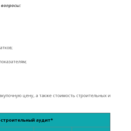
 вопросы:
атков;
показателям;
акупочную цену, а также стоимость строительных и
о-строительный аудит
*