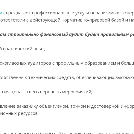
м»
предлагает профессиональные услуги независимых экспер
оответствии с действующей нормативно-правовой базой и на 
ам строительно финансовый аудит будет правильным р
 практический опыт;
ококлассных аудиторов с профильным образованием и боль
собственных технических средств, обеспечивающих высокую 
тная цена на весь перечень мероприятий;
вление заказчику объективной, точной и достоверной инф
ионных ресурсов.
 услуги прямо на нашем сайте, звоните консультантам для у