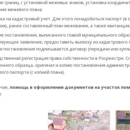
е границ с установкой межевых знаков, установка координат
ние межевого плана;
ка на кадастровый учет. Для этого понадобиться паспорт (в
ом), ранее составленный план межевания, а также квитанци
е постановления, выписанного главой муниципального образ
твующее заявление, предоставить выписку из кадастрового п
я постановления подписывается договор (передачи или купл
ственная регистрация права собственности в Росреестре. 
енного образца, оригинал и копию постановления администра
ого паспорта (с копией плана).
учае,
помощь в оформлении документов на участок помо
а
!