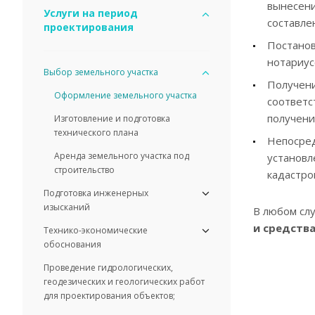
вынесени
Услуги на период
составле
проектирования
Постанов
нотариус
Выбор земельного участка
Получени
Оформление земельного участка
соответс
получени
Изготовление и подготовка
технического плана
Непосред
Аренда земельного участка под
установл
строительство
кадастров
Подготовка инженерных
изысканий
В любом сл
и средств
Технико-экономические
обоснования
Проведение гидрологических,
геодезических и геологических работ
для проектирования объектов;