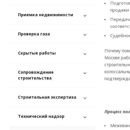
Подготов
продажи 
Приемка недвижимости
Передача
соответс
Проверка газа
Судебное
Почему пом
Скрытые работы
Москве рабо
строительн
колоссальн
Сопровождение
строительства
подтвержда
Строительная экспертиза
Процесс по
Технический надзор
Межевани