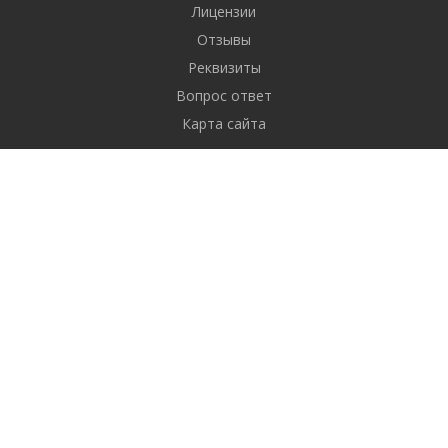
Лицензии
Отзывы
Реквизиты
Вопрос ответ
Карта сайта
Услуги
Экспертиза офисов, ресторанов и торговых помещений
Обследование квартир
Лабораторные испытания
Тепловизионное обследование
Другие работы
Обследование домов
Обследование объектов перед покупкой
Приемка недвижимости
Проверка газа