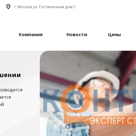
г. Москва ул. Гостиничная дом 5
Компания
Новости
Цены
ешении
проводится
ается
ой