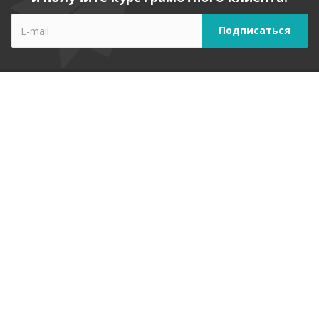
Компания
О компании
Лицензии
Отзывы
Реквизиты
Вопрос ответ
Карта сайта
Услуги
Экспертиза офисов, ресторанов и торговых помещений
Обследование квартир